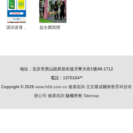
動圓滿舉行
戰略指南
報告》 健
康咨詢引領
行業新增長
源頭直發，
益生菌固體
專業定制
飲料OEM
遠辰建材環
代加工 美
保瓷磚背
博會健康品
膠，為工程
牌方的優選
地址：北京市房山區拱辰街道月華大街1號A8-1712
與健康護航
合作方案
電話：1370164**
Copyright © 2026
www.h6d.com.cn
健康咨詢
北京樂成爾東教育科技有
限公司
健康咨詢
版權所有
Sitemap