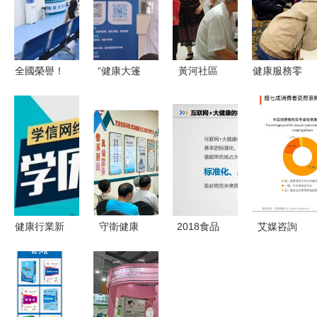
全國榮譽！
“健康大篷
黃河社區
健康服務零
羅湖兩家社
車”駛入龍
健康義診進
距離，這場
康獲評“優
泉查田 送
社區 便民
大型義診暖
質服務示范
醫下鄉暖民
服務暖人心
人心
社區衛生服
心，健康服
務中心”，
務零距離
居民健康咨
詢觸手可及
健康行業新
守衛健康
2018食品
艾媒咨詢
賽道 四大
為心護航
產業營養與
《2024年
熱門職業賦
我市心腦血
健康發展趨
中國睡眠健
能未來生活
管疾病專家
勢報告 食
康產品創新
健康咨詢活
品從業者的
及消費洞察