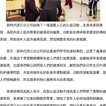
新時代浙江分公司組織了一場溫暖人心的公益活動，走進依家頤養
院，為院內老人提供專業的健康咨詢服務。活動旨在傳承敬老愛老的傳統
美德，幫助老年人提升健康意識，營造關愛長者的社會氛圍。
當天，新時代浙江分公司的志愿者們早早抵達頤養院，設置了健康咨
詢臺，并邀請了專業醫療團隊為老人們進行血壓測量、血糖檢測等基礎健
康檢查。志愿者們耐心詢問老人們的健康狀況，解答他們在日常生活中遇
到的健康問題，并提供個性化的飲食和運動建議。活動現場氣氛溫馨，老
人們積極參與，對志愿者的熱心服務表示由衷感謝。
依家頤養院負責人表示，此類公益活動不僅為老人們帶來了實際的健
康幫助，更傳遞了社會的關愛與尊重，增強了老年人的幸福感和歸屬感。
新時代浙江分公司也承諾將持續開展類似活動，踐行企業社會責任，為構