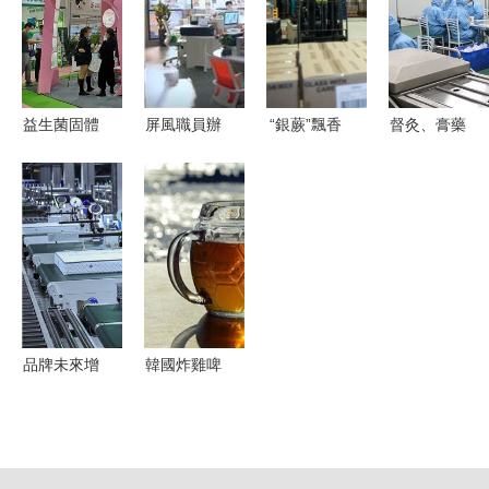
健康咨詢活
品從業者的
及消費洞察
膠，為工程
動圓滿舉行
戰略指南
報告》 健
與健康護航
康咨詢引領
行業新增長
益生菌固體
屏風職員辦
“銀蕨”飄香
督灸、膏藥
飲料OEM
公桌 守護
澳洲老字號
貼牌代加工
代加工 美
員工健康，
健康品牌
的專業之選
博會健康品
提升工作效
的“中國期
——藥福醫
牌方的優選
率的智能選
待”
藥資訊與健
合作方案
擇
康咨詢
品牌未來增
韓國炸雞啤
長空間穩步
酒 風口上
向好 慕思
的生意與健
股份深交所
康考量