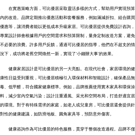
在實惠策略方面，可比優居采取靈活多樣的方式，幫助用戶實現預算
內的改造。品牌定期推出優惠活動和套餐服務，例如滿減折扣、組合購買
優惠等，讓消費者能以更低成本升級家居。可比優居提供免費設計咨詢，
專業設計師會根據用戶的空間需求和預算限制，量身定制改造方案，避免
不必要的浪費。許多用戶反饋，通過可比優居的指導，他們在不超支的情
況下，成功將老舊空間煥然一新，實現了‘小錢辦大事’的效果。
健康家居設計是可比優居的另一大亮點。在現代社會，家居環境的健
康性日益受到重視，可比優居積極引入環保材料和智能設計，確保產品無
毒、低甲醛，符合國家健康標準。例如，品牌推薦使用實木家具和環保涂
料，減少室內空氣污染；設計注重通風、采光和空間布局，打造舒適宜居
的環境。對于有特殊需求的家庭，如老人或兒童房，可比優居還會提供針
對性的健康建議，如防滑地板、圓角家具等，預防意外傷害。
健康咨詢作為可比優居的特色服務，貫穿于整個改造過程。品牌不僅