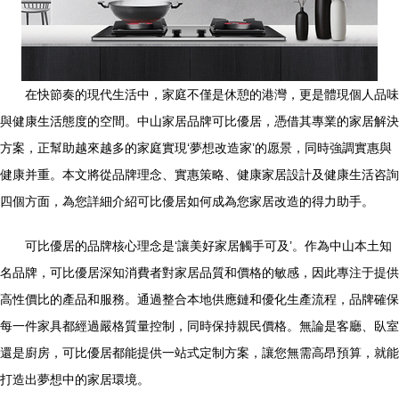
在快節奏的現代生活中，家庭不僅是休憩的港灣，更是體現個人品味
與健康生活態度的空間。中山家居品牌可比優居，憑借其專業的家居解決
方案，正幫助越來越多的家庭實現‘夢想改造家’的愿景，同時強調實惠與
健康并重。本文將從品牌理念、實惠策略、健康家居設計及健康生活咨詢
四個方面，為您詳細介紹可比優居如何成為您家居改造的得力助手。
可比優居的品牌核心理念是‘讓美好家居觸手可及’。作為中山本土知
名品牌，可比優居深知消費者對家居品質和價格的敏感，因此專注于提供
高性價比的產品和服務。通過整合本地供應鏈和優化生產流程，品牌確保
每一件家具都經過嚴格質量控制，同時保持親民價格。無論是客廳、臥室
還是廚房，可比優居都能提供一站式定制方案，讓您無需高昂預算，就能
打造出夢想中的家居環境。