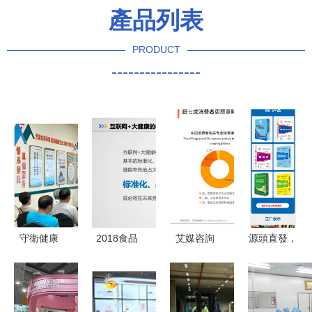
產品列表
PRODUCT
----------------
守衛健康
2018食品
艾媒咨詢
源頭直發，
為心護航
產業營養與
《2024年
專業定制
我市心腦血
健康發展趨
中國睡眠健
遠辰建材環
管疾病專家
勢報告 食
康產品創新
保瓷磚背