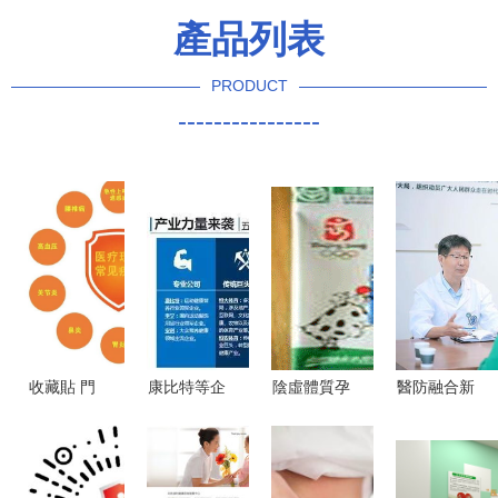
產品列表
PRODUCT
----------------
收藏貼 門
康比特等企
陰虛體質孕
醫防融合新
急診看病也
業代表聚北
婦的呼吸系
標桿 四川
能報銷，5
京 縱論健
統調養食品
大學華西第
款頂級產品
康產業發展
指南
四醫院打造