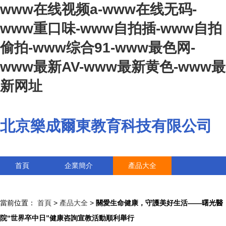
www在线视频a-www在线无码-
www重口味-www自拍插-www自拍
偷拍-www综合91-www最色网-
www最新AV-www最新黄色-www最
新网址
北京樂成爾東教育科技有限公司
首頁
企業簡介
產品大全
聯系我們
企業信息
訪客留言
當前位置：
首頁
>
產品大全
>
關愛生命健康，守護美好生活——曙光醫
院“世界卒中日”健康咨詢宣教活動順利舉行