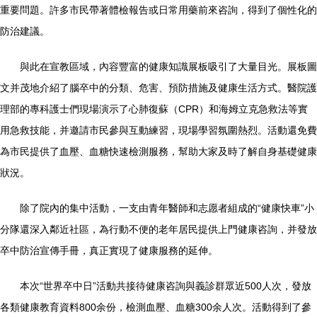
重要問題。許多市民帶著體檢報告或日常用藥前來咨詢，得到了個性化的
防治建議。
與此在宣教區域，內容豐富的健康知識展板吸引了大量目光。展板圖
文并茂地介紹了腦卒中的分類、危害、預防措施及健康生活方式。醫院護
理部的專科護士們現場演示了心肺復蘇（CPR）和海姆立克急救法等實
用急救技能，并邀請市民參與互動練習，現場學習氛圍熱烈。活動還免費
為市民提供了血壓、血糖快速檢測服務，幫助大家及時了解自身基礎健康
狀況。
除了院內的集中活動，一支由青年醫師和志愿者組成的“健康快車”小
分隊還深入鄰近社區，為行動不便的老年居民提供上門健康咨詢，并發放
卒中防治宣傳手冊，真正實現了健康服務的延伸。
本次“世界卒中日”活動共接待健康咨詢與義診群眾近500人次，發放
各類健康教育資料800余份，檢測血壓、血糖300余人次。活動得到了參