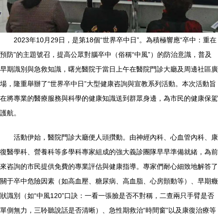
2023年10月29日，是第18個“世界卒中日”。為積極響應“卒中：重在
預防”的主題號召，提高公眾對腦卒中（俗稱“中風”）的防治意識，普及
早期識別與急救知識，曙光醫院于當日上午在醫院門診大廳及周邊社區廣
場，隆重舉辦了“世界卒中日”大型健康咨詢與宣教系列活動。本次活動旨
在將專業的醫療服務與科學的健康知識送到群眾身邊，為市民的健康保駕
護航。
活動伊始，醫院門診大廳便人頭攢動。由神經內科、心血管內科、康
復醫學科、營養科等多學科專家組成的強大義診團隊早早準備就緒，為前
來咨詢的市民提供免費的專業評估與健康指導。專家們耐心細致地解答了
關于卒中危險因素（如高血壓、糖尿病、高血脂、心房顫動等）、早期癥
狀識別（如“中風120”口訣：一看一張臉是否不對稱，二查兩只手臂是否
單側無力，三聆聽說話是否清晰）、急性期救治“時間窗”以及康復治療等