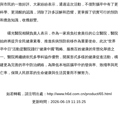
與市民的一致好評。大家紛紛表示，通過這次活動，不僅對腦卒中有了更
科學、更清醒的認識，消除了許多誤解和恐懼，更掌握了切實可行的預防
和應急知識，收獲頗豐。
曙光醫院相關負責人表示，作為一家肩負社會責任的公立醫院，醫院
始終將提升全民健康素養、推進疾病預防前移作為重要使命。此次“世界
卒中日”活動是醫院踐行“健康中國”戰略、服務百姓健康的常態化舉措之
一。醫院將繼續依托多學科協作優勢，開展形式多樣的健康促進活動，構
建更為完善的卒中防治網絡，為降低本地區腦卒中的發病率、致殘率與死
亡率，保障人民群眾的生命健康與生活質量而不懈努力。
如若轉載，請注明出處：http://www.h6d.com.cn/product/65.html
更新時間：2026-06-19 11:15:25