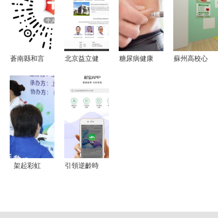
推薦給你
之道 健康
全國首個健
咨詢
康咨詢專家
工作室
蒼南縣和言
北京益立健
糖尿病健康
蘇州高校心
悅食健康咨
康咨詢 守
咨詢100問
理健康咨詢
詢服務部
護健康，專
第四部分
中心 守護
專業健康咨
業導航
健康咨詢
心靈綠洲，
詢，守護家
助力青春成
庭健康
長
架起彩虹
引領逆齡時
橋，點亮清
代，NM產
晰未來——
品有效成分
2019校園
是關鍵